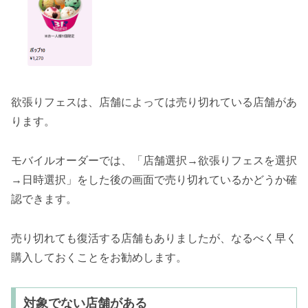
既にモバイルオーダーが売り切れの店舗がある
対象でない店舗がある
モバイルオーダーのみ受付の店舗がある
1時間くらい購入に時間がかかる
モバイルオーダーは楽天クーポンは使えない
既にモバイルオーダーが売り切れの店舗がある