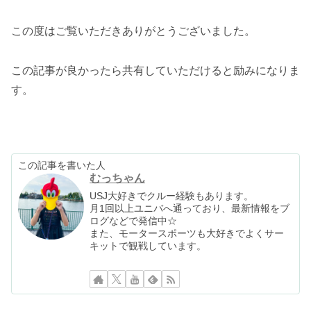
この記事が良かったら共有していただけると励みになりま
す。
この記事を書いた人
むっちゃん
USJ大好きでクルー経験もあります。
月1回以上ユニバへ通っており、最新情報をブ
ログなどで発信中☆
また、モータースポーツも大好きでよくサー
キットで観戦しています。
USJ
マリオ
素朴な疑問