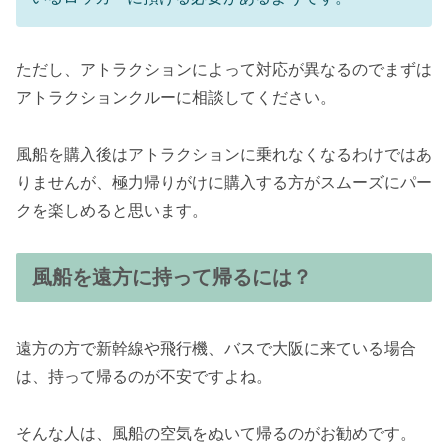
ただし、アトラクションによって対応が異なるのでまずは
アトラクションクルーに相談してください。
風船を購入後はアトラクションに乗れなくなるわけではあ
りませんが、極力帰りがけに購入する方がスムーズにパー
クを楽しめると思います。
風船を遠方に持って帰るには？
遠方の方で新幹線や飛行機、バスで大阪に来ている場合
は、持って帰るのが不安ですよね。
そんな人は、風船の空気をぬいて帰るのがお勧めです。