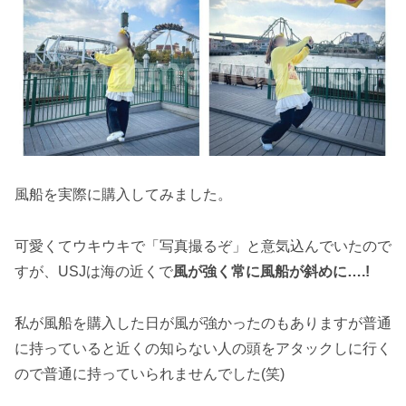
風船を実際に購入してみました。
可愛くてウキウキで「写真撮るぞ」と意気込んでいたので
すが、USJは海の近くで
風が強く常に風船が斜めに….!
私が風船を購入した日が風が強かったのもありますが普通
に持っていると近くの知らない人の頭をアタックしに行く
ので普通に持っていられませんでした(笑)
綺麗な写真を撮るのにも何回もやり直したので
風が強くな
い日に購入するのがオススメ
です。