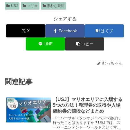
シェアする
X
Facebook
はてブ
LINE
コピー
むっちゃん
関連記事
【USJ】マリオエリアに入場する
USJ
5つの方法！整理券の取得や入場
確約券の値段などまとめ
ユニバーサルスタジオジャパンへ遊びに
行ったことはありますか？USJでは、ス
ーパーニンテンドーワールドというマリ
オ達のエリアがあります。そのスーパー
ニンテンドーワールドに入場するには、
基本的に入場整理券が必要です。そんな
【2025】知らなきゃ大損！初心
USJ