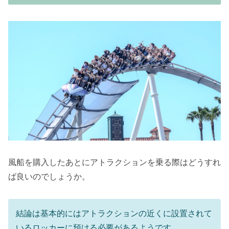
風船を購入したあとにアトラクションを乗る際はどうすれ
ば良いのでしょうか。
結論は基本的にはアトラクションの近くに設置されて
いるロッカーに預ける必要があるようです。