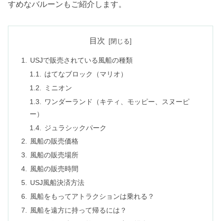
すめなバルーンもご紹介します。
目次
USJで販売されている風船の種類
はてなブロック（マリオ）
ミニオン
ワンダーランド（キティ、モッピー、スヌーピ
ー）
ジュラシックパーク
風船の販売価格
風船の販売場所
風船の販売時間
USJ風船決済方法
風船をもってアトラクションは乗れる？
風船を遠方に持って帰るには？