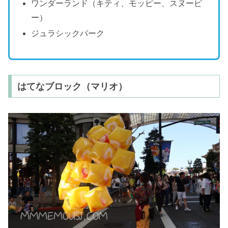
ワンダーランド（キティ、モッピー、スヌーピ
ー）
ジュラシックパーク
はてなブロック（マリオ）