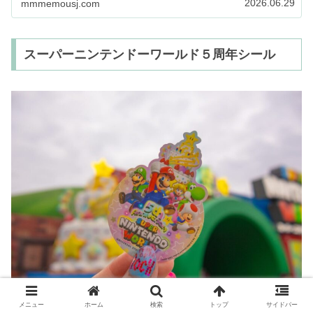
2026.06.29
mmmemousj.com
期間やど…
スーパーニンテンドーワールド５周年シール
メニュー
ホーム
検索
トップ
サイドバー