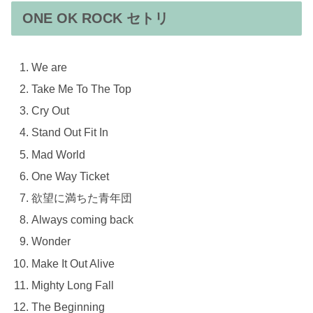
ONE OK ROCK セトリ
We are
Take Me To The Top
Cry Out
Stand Out Fit In
Mad World
One Way Ticket
欲望に満ちた青年団
Always coming back
Wonder
Make It Out Alive
Mighty Long Fall
The Beginning