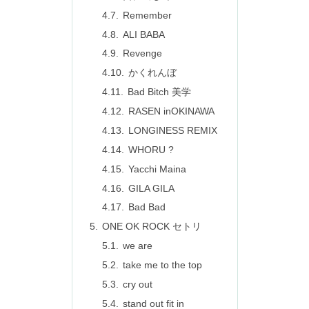
Remember
ALI BABA
Revenge
かくれんぼ
Bad Bitch 美学
RASEN inOKINAWA
LONGINESS REMIX
WHORU ?
Yacchi Maina
GILA GILA
Bad Bad
ONE OK ROCK セトリ
we are
take me to the top
cry out
stand out fit in