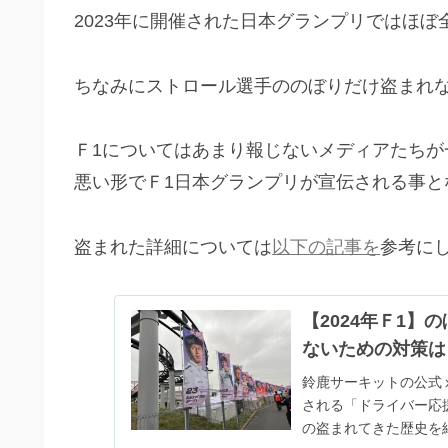
2023年に開催された日本グランプリではほ
ちなみにストロール選手ののぼりだけ盗まれ
Ｆ1についてはあまり報じないメディアたち
悪い形でＦ1日本グランプリが宣伝される事と
盗まれた詳細については
以下の記事を
参考に
【2024年Ｆ1
ないための対策は
鈴鹿サーキットの公式ⅹ（
される「ドライバー応
の盗まれてきた歴史を紹介し