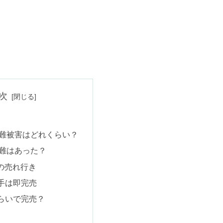
次
盗難被害はどれくらい？
盗難はあった？
の売れ行き
手は即完売
らいで完売？