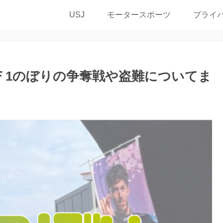
USJ
モータースポーツ
プライ
？Ｆ1のぼりの争奪戦や盗難についてま