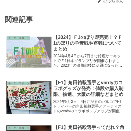
むっちゃん
関連記事
【2024】Ｆ1のぼり即完売！？Ｆ
モータースポーツ
1のぼりの争奪戦や盗難について
まとめ
2024年4月4日から7日まで鈴鹿サーキッ
トでＦ1日本グランプリが開催されまし
た。2023年の決勝戦後に話題になったの
は鈴鹿サーキット内に飾られている選手
のぼりの盗難被害です。去年はほぼ全て
ののぼりが盗難被害にあったので今年は
【F1】角田裕毅選手とverdyのコ
チャリティーで...
モータースポーツ
ラボグッズが発売！値段や購入制
限、抽選、大阪の詳細などまとめ
2024年8月3日、4日に渋谷のパルコでF1
ドライバーの角田裕毅選手とアーティス
トのverdyのコラボポップアップが開催さ
れました。ポップアップは、3日のみ商品
の購入が可能で4日は展示のみとなってい
ます。3日に朝から並びましたので大阪に
【F1】角田裕毅選手ってだれ？角
モータースポーツ
行く...