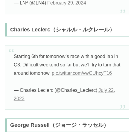
— LN⁴ (@LN4)
February 29, 2024
Charles Leclerc（シャルル・ルクレール）
Starting 6th for tomorrow’s race with a good lap in
Q3. Difficult weekend so far but we’ll try to turn that
around tomorrow.
pic.twitter.com/vwCUhcyT16
— Charles Leclerc (@Charles_Leclerc)
July 22,
2023
George Russell（ジョージ・ラッセル）