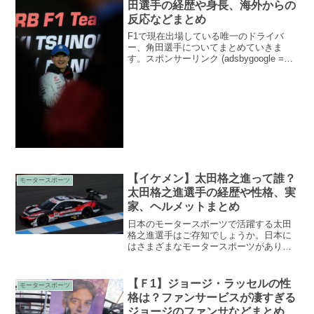
田選手の経歴や身長、海外からの
反応などまとめ
F1で現在出場している唯一のドライバ
ー、角田選手についてまとめていきま
す。スポンサーリンク (adsbygoogle =
window.adsbygoogle || []).push({});目次プ
ロフィール経歴海外からの反応プロフィ
ール名...
【イケメン】太田格之進って誰？
モータースポーツ
太田格之進選手の経歴や性格、実
家、ヘルメットまとめ
日本のモータースポーツで活躍する太田
格之進選手はご存知でしょうか。日本に
はさまざまなモータースポーツがありま
す。そんな日本のモータースポーツ
SuperGT、SuperFomulaに出場している
注目のドライバー太田格之進選手につい
【Ｆ1】ジョージ・ラッセルの性
モータースポーツ
てまとめまし...
格は？ファンサービスが凄すぎる
ジョージのファンサなどまとめ