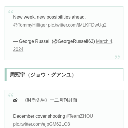
New week, new possibilities ahead.
@TommyHilfiger
pic.twitter.com/tMLKFDwUg2
— George Russell (@GeorgeRussell63)
March 4,
2024
周冠宇（ジョウ・グアンユ）
📸：《时尚先生》十二月刊封面
December cover shooting
#TeamZHOU
pic.twitter.com/ejpGM62LO3