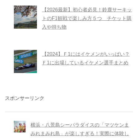
【2026最新】初心者必見！鈴鹿サーキッ
トのF1観戦で楽しみ方５つ チケット購
入や持ち物
【2024】Ｆ1にはイケメンがいっぱい？
Ｆ1に出場しているイケメン選手まとめ
スポンサーリンク
横浜・八景島シーパラダイスの「マツケンま
みれまみれ島」が楽しすぎる！実際に体験し