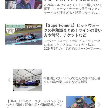
2024年メルセデスからＦ1に出場している
選手、ジョージ・ラッセル選手のファン
サービスが凄すぎると話題になっており
ます。ジョージ・ラッセル選手の性格や
ファンサービスについてまとめました。
スポンサーリンク (adsbygoogle = win...
【SuperFomula】ピットウォー
モータースポーツ
クの体験談まとめ！サインの貰い
方や時間、チケットなど
スーパーフォーミュラのピットウォーク
に参加したことはありますか？私は、
2024年8月のもてぎでのスーパーフォーミ
ュラで初めてピットウォークに参加しま
した。その時の様子やどのくらい前に並
んだのかやサインを貰えた数、知ってお
きたかったことなどを...
今更聞けない！F1ってなんの略？初心者
さんの為の楽しみ方などを解説
【2024】USJのイースターイベントはい
つから開催？開催内容や開催場所などま