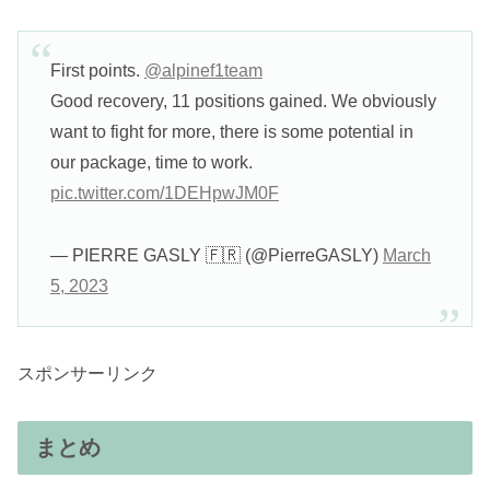
First points.
@alpinef1team
Good recovery, 11 positions gained. We obviously
want to fight for more, there is some potential in
our package, time to work.
pic.twitter.com/1DEHpwJM0F
— PIERRE GASLY 🇫🇷 (@PierreGASLY)
March
5, 2023
スポンサーリンク
まとめ