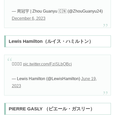
— 周冠宇 | Zhou Guanyu 🇨🇳 (@ZhouGuanyu24)
December 6, 2023
Lewis Hamilton（ルイス・ハミルトン）
✌🏾🇨🇦
pic.twitter.com/FziSLbQBcj
— Lewis Hamilton (@LewisHamilton)
June 19,
2023
PIERRE GASLY （ピエール・ガスリー）