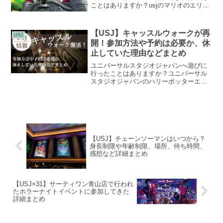
ことはありますか？usjのマリオのエリア
にはヨッシーアドベンチャーというヨッ
シーのアトラクションがあります。その
ヨッシーアドベンチャーは実はあまり面
【USJ】キャッスルウォークが再
USJ
白くないのです。なぜ...
開！参加方法や予約は必要か、休
止していた理由などまとめ
ユニバーサルスタジオジャパンへ遊びに
行ったことはありますか？ユニバーサル
スタジオジャパンのハリーポッターエリ
アは2024年の7月でオープン10周年とな
りました。そんなハリーポッターエリア
では、10周年を記念してさまざまなイベ
ントを開催してい...
【USJ】チェーンソーマンはいつから？
身長制限や年齢制限、場所、待ち時間、
感想など詳細まとめ
【USJ×31】サーティワン青山店で行われ
たホラーナイトイベントに参加してきた
詳細まとめ