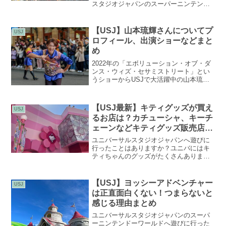
スタジオジャパンのスーパーニンテンド
ーワールドでは、パワーアップバンドを
着用してさまざまなアクティビティを体
験するとコインをゲットすることができ
【USJ】山本琉輝さんについてプ
USJ
ます。パワーアップバンド...
ロフィール、出演ショーなどまと
め
2022年の「エボリューション・オブ・ダ
ンス・ウィズ・セサミストリート」とい
うショーからUSJで大活躍中の山本琉輝
（やまもと りゅうき）さんについて、
筆者自身どんな方なのか気になりました
ので調べたことをまとめていきます！ス
【USJ最新】キティグッズが買え
USJ
ポンサーリンク (...
るお店は？カチューシャ、キーチ
ェーンなどキティグッズ販売店ま
とめ
ユニバーサルスタジオジャパンへ遊びに
行ったことはありますか？ユニバにはキ
ティちゃんのグッズがたくさんありま
す。最近ではスパンコールのキティのカ
チューシャも発売してとても人気があり
ます。そんなキティちゃんのカチューシ
【USJ】ヨッシーアドベンチャー
USJ
ャはどこで買えるのかオスス...
は正直面白くない！つまらないと
感じる理由まとめ
ユニバーサルスタジオジャパンのスーパ
ーニンテンドーワールドへ遊びに行った