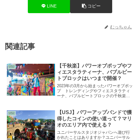
LINE
コピー
むっちゃん
関連記事
【千秋楽】パワーオブポップやフ
USJ
ィエスタラティーナ、バブルビー
トブロックはいつまで開催？
2023年の3月から始まったパワーオブポッ
プ トレンディングやフィエスタラティ
ーナ、バブルビートブロックの千秋楽は
いつなのでしょうか。現時点（2024年1月
上旬）では発表されていませんので去年
開催されていたショーと比較して千秋楽
【USJ】パワーアップバンドで獲
USJ
を予想してい...
得したコインの使い道って？マリ
オのエリア内で使える？
ユニバーサルスタジオジャパンへ遊び行
かれたことはありますか？ユニバーサル