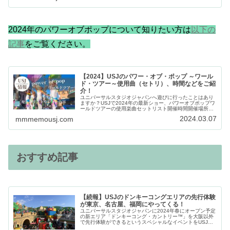
2024年のパワーオブポップについて知りたい方は
以下の
記事
をご覧ください。
【2024】USJのパワー・オブ・ポップ ～ワール
ド・ツアー～使用曲（セトリ）、時間などをご紹
介！
ユニバーサルスタジオジャパンへ遊びに行ったことはあり
ますか？USJで2024年の最新ショー、パワーオブポップワ
ールドツアーの使用楽曲セットリスト開催時間開催場所な
どをすべてご紹介します。パワー・オブ・ポップ ～ クリ
2024.03.07
mmmemousj.com
スマス・ホリデー・ハート...
おすすめ記事
【続報】USJのドンキーコングエリアの先行体験
が東京、名古屋、福岡にやってくる！
ユニバーサルスタジオジャパンに2024年春にオープン予定
の新エリア「ドンキーコング・カントリー™」を大阪以外
で先行体験ができるというスペシャルなイベントをUSJが
発表しました。一体どのような内容なのでしょうか。詳し