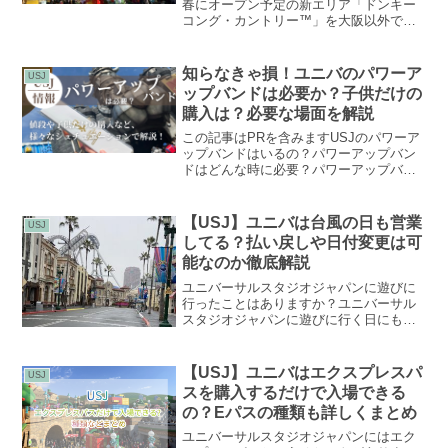
春にオープン予定の新エリア「ドンキー
コング・カントリー™」を大阪以外で先
行体験ができるというスペシャルなイベ
ントをUSJが発表しました。一体どのよ
うな内容なのでしょうか。詳しく解説し
知らなきゃ損！ユニバのパワーア
USJ
ていきます。続報春...
ップバンドは必要か？子供だけの
購入は？必要な場面を解説
この記事はPRを含みますUSJのパワーア
ップバンドはいるの？パワーアップバン
ドはどんな時に必要？パワーアップバン
ドを購入できる場所は？パワーアップバ
ンドを安く買う方法はあるの？ユニバー
サルスタジオジャパンのスーパーニンテ
【USJ】ユニバは台風の日も営業
USJ
ンドーワールドへ遊び...
してる？払い戻しや日付変更は可
能なのか徹底解説
ユニバーサルスタジオジャパンに遊びに
行ったことはありますか？ユニバーサル
スタジオジャパンに遊びに行く日にも
し、台風が接近していたらUSJは通常通
り営業しているのでしょうか。また、チ
ケットの日付変更や払い戻しまで台風の
【USJ】ユニバはエクスプレスパ
USJ
日のユニバについて徹底解...
スを購入するだけで入場できる
の？Eパスの種類も詳しくまとめ
ユニバーサルスタジオジャパンにはエク