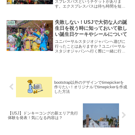
スプレスパスというチケットがありま
す。エクスプレスパスは待ち時間を短縮
できるチケットで、価格は日によって変
動します。1番価格が高い日で２万円を超
えるエクスプレスパスもあります。エク
失敗しない！USJで大切な人の誕
USJ
スプレスパスについての「...
生日を祝う時に知っておいて欲し
い誕生日ケーキやシールについて
ユニバーサルスタジオジャパンへ遊びに
行ったことはありますか？ユニバーサル
スタジオジャパンへ行く際に一緒に行か
れる方がお誕生日だった場合もっと素敵
な1日にしたいですよね！そこで、usjで
誕生日を祝うにあたって知っておいて欲
しい3つの事をまとめ...
bootstrap以外のデザインでtimepickerを
作りたい！オリジナルでtimepickerを作成
した方法
【USJ】ドンキーコングの新エリア先行
体験を発表！気になる内容は？