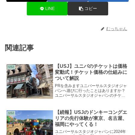
LINE
コピー
むっちゃん
関連記事
【USJ】ユニバのチケットは価格
USJ
変動式！チケット価格の仕組みに
ついて解説
PRを含みますユニバーサルスタジオジャ
パンへ遊びに行ったことはありますか？
ユニバーサルスタジオジャパンのチケッ
トは、日によって値段が違います。それ
は、なぜなのか、どんな日は値段が安く
て、いつが一番高いのか解説します。チ
【続報】USJのドンキーコングエ
USJ
ケットの種類について細...
リアの先行体験が東京、名古屋、
福岡にやってくる！
ユニバーサルスタジオジャパンに2024年