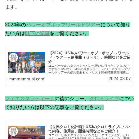
ます。
2024年の
パワーオブポップワールドツアー
について知り
たい方は
以下の記事
をご覧ください。
【2024】USJのパワー・オブ・ポップ ～ワール
ド・ツアー～使用曲（セトリ）、時間などをご紹
介！
ユニバーサルスタジオジャパンへ遊びに行ったことはあり
ますか？USJで2024年の最新ショー、パワーオブポップワ
ールドツアーの使用楽曲セットリスト開催時間開催場所な
どをすべてご紹介します。パワー・オブ・ポップ ～ クリ
2024.03.07
mmmemousj.com
スマス・ホリデー・ハート...
フィエスタラティーナ
の後のショー、
クロミライブ
につい
て知りたい方は以下の記事をご覧ください。
【世界クロミ化計画】USJのクロミライブについ
て内容、使用曲、開催時間などをご紹介！
ユニバーサルスタジオジャパンでは「クロミライブ」とい
うショーが2024年3月15日（金）から始まりました。開催