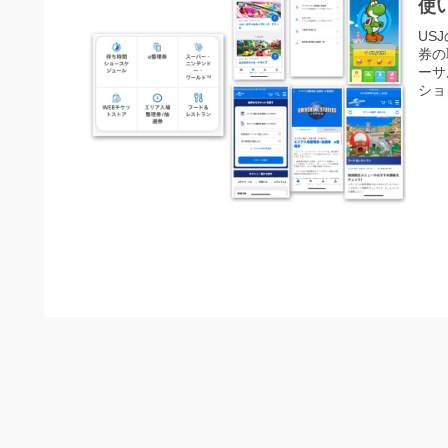
使
US
券の
ーサ
ショ