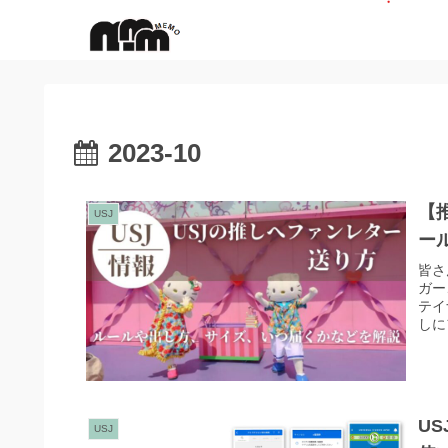
2023-10
【
USJ
ー
皆さ
ガー
テイ
しに
U
USJ